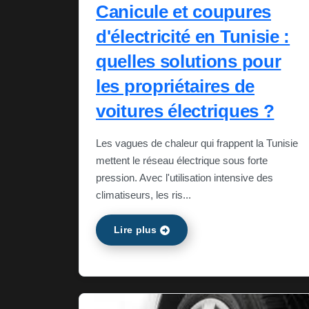
Canicule et coupures
d'électricité en Tunisie :
quelles solutions pour
les propriétaires de
voitures électriques ?
Les vagues de chaleur qui frappent la Tunisie
mettent le réseau électrique sous forte
pression. Avec l'utilisation intensive des
climatiseurs, les ris...
Lire plus