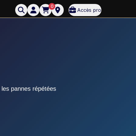
0
Accès pro
r les pannes répétées