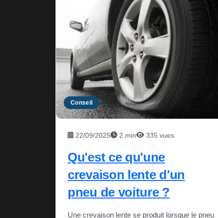
Conseil
22/09/2025
2 min
335 vues
Qu'est ce qu'une
crevaison lente d'un
pneu de voiture ?
Une crevaison lente se produit lorsque le pneu