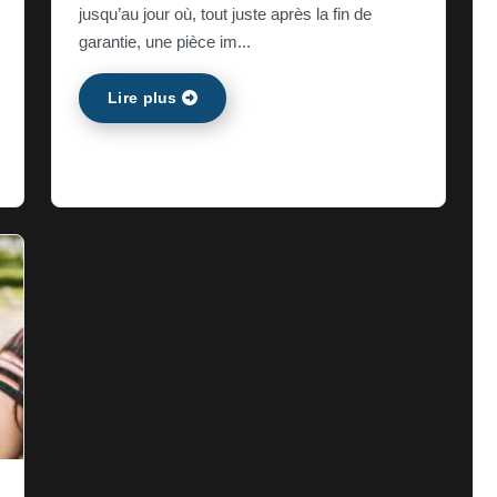
jusqu’au jour où, tout juste après la fin de
garantie, une pièce im...
Lire plus