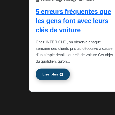
09/06/2024
3 min
1465 vues
5 erreurs fréquentes que
les gens font avec leurs
clés de voiture
Chez INTER CLE , on observe chaque
semaine des clients pris au dépourvu à cause
d’un simple détail : leur clé de voiture.Cet objet
du quotidien, qu’on...
Lire plus