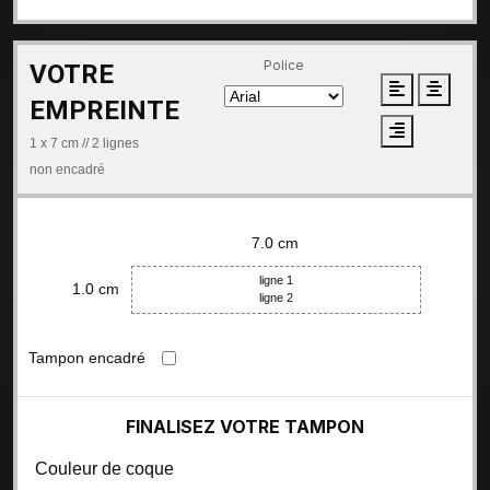
Police
VOTRE
EMPREINTE
1 x 7 cm
// 2 lignes
non encadré
7.0 cm
ligne 1
1.0 cm
ligne 2
Tampon encadré
FINALISEZ VOTRE TAMPON
Couleur de coque