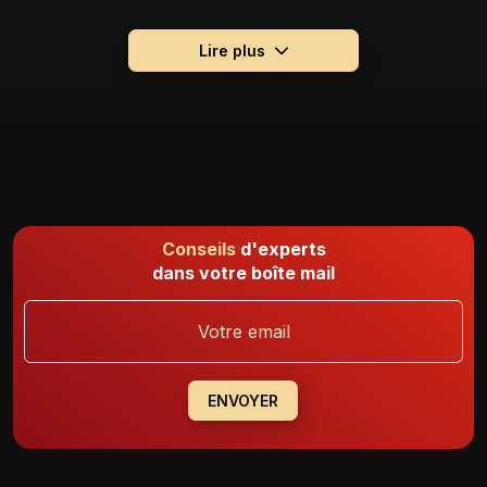
Numéro de pièce OEM : LR078921 / LR050787 /
5E0U40337-AD / KRVL5RCV01 / CH22-15K601-AB
Lire plus
Conseils
d'experts
dans votre boîte mail
ENVOYER