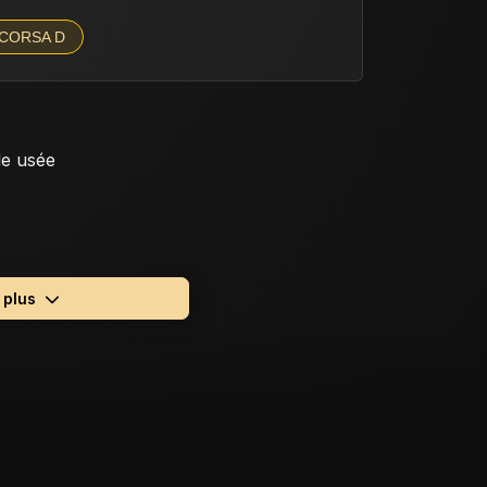
CORSA D
e usée
e plus