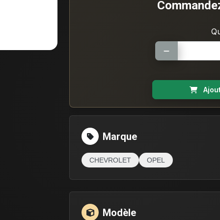
Commandez 
Qu
Ajou
Marque
CHEVROLET
OPEL
Modèle