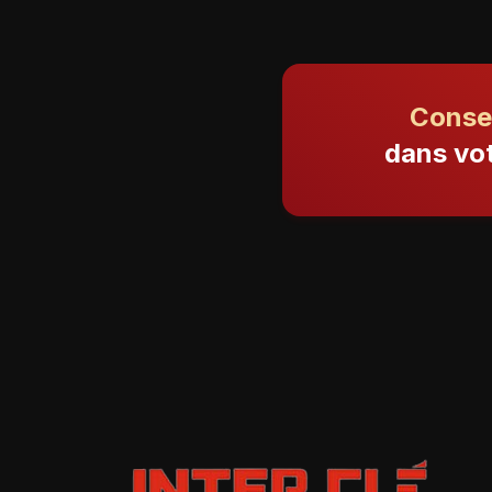
Conse
dans vot