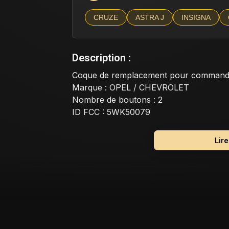
CRUZE
ASTRA J
INSIGNA
Description :
Coque de remplacement pour command
Marque : OPEL / CHEVROLET
Nombre de boutons : 2
ID FCC : 5WK50079
Pile : CR2032
Proximité / Smart / Keyless Go : Non
Lir